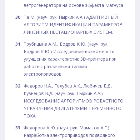
ветрогенератора на основе эффекта Магнуса
Та М. (науч. рук. Пыркин А.А.) АДАПТИВНЫЙ
АЛГОРИТМ ИДЕНТИФИКАЦИИ ПАРАМЕТРОВ
ЛИНЕЙНЫХ НЕСТАЦИОНАРНЫХ СИСТЕМ.
Трубицына А.М., Бодров К.Ю. (науч. рук.
Бодров К.Ю.) Исследование возможности
улучшения характеристик 3D-принтера при
работе с различными типами
электроприводов
Федоров Н.А., Голубев А.К., Любичев Е.Д.,
Кузнецов В.Д. (науч. рук. Пыркин А.А.)
ИССЛЕДОВАНИЕ АЛГОРИТМОВ РОБАСТНОГО
УПРАВЛЕНИЯ ДВИГАТЕЛЯМИ ПЕРЕМЕННОГО
ТОКА
Федорова А.Ю. (науч. рук. Маматов А.Г.)
Разработка электроприводов подводного