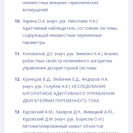
неизвестных внешних гармонических
возмущений
Зарина О.А. (науч. рук. Николаев Н.А.)
Адаптивный наблюдатель состояния системы,
содержащей неизвестные переменные
параметры
Коновалов Д.Е. (науч. рук. Зименко К.А.) Анализ
робастных свойств нелинейного алгоритма
управления дескрипторной системы
Кузнецов В.Д., Любичев Е.Д., Федоров Н.А.
(науч. рук. Голубев А.К.) ИССЛЕДОВАНИЕ
АЛГОРИТМОВ АДАПТИВНОГО УПРАВЛЕНИЯ
ДВИГАТЕЛЯМИ ПЕРЕМЕННОГО ТОКА
Куровский А.М., Захаров Д.Н., Живицкий А.Ю.,
Куровский Д.М. (науч. рук. Борисов О.И.)
Автоматизированный захват объектов