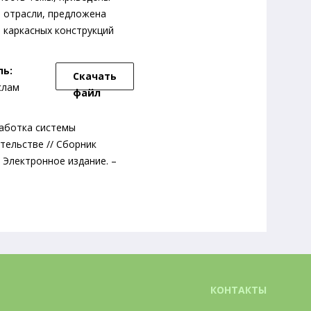
 отрасли, предложена
 каркасных конструкций
ль:
Скачать
слам
файл
зработка системы
тельстве // Сборник
 Электронное издание. –
КОНТАКТЫ