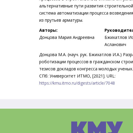
альтернативные пути развития строительной
система автоматизации процесса возведения
из прутьев арматуры.
Авторы:
Руководите
Донцова Мария Андреевна
Бжихатлов И
Асланович
Донцова М.А. (науч. рук. Бжихатлов И.А.) Ра
роботизации процессов в гражданском строи
тезисов докладов конгресса молодых ученых.
СПб: Университет ИТМО, [2021]. URL:
https://kmu.itmo.ru/digests/article/7048