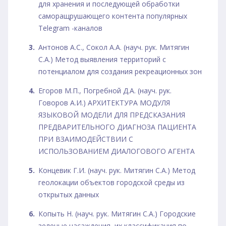
для хранения и последующей обработки
саморащрушающего контента популярных
Telegram -каналов
Антонов А.С., Сокол А.А. (науч. рук. Митягин
С.А.) Метод выявления территорий с
потенциалом для создания рекреационных зон
Егоров М.П., Погребной Д.А. (науч. рук.
Говоров А.И.) АРХИТЕКТУРА МОДУЛЯ
ЯЗЫКОВОЙ МОДЕЛИ ДЛЯ ПРЕДСКАЗАНИЯ
ПРЕДВАРИТЕЛЬНОГО ДИАГНОЗА ПАЦИЕНТА
ПРИ ВЗАИМОДЕЙСТВИИ С
ИСПОЛЬЗОВАНИЕМ ДИАЛОГОВОГО АГЕНТА
Концевик Г.И. (науч. рук. Митягин С.А.) Метод
геолокации объектов городской среды из
открытых данных
Копыть Н. (науч. рук. Митягин С.А.) Городские
зеленые насаждения, их классификация по