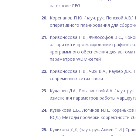
на основе PEG
Корепанов П.Ю. (науч. рук. Пенской А.В.
оперативного планирования для сбороч
Кривоносова Н.В., Философов В.С., Поно
алгоритма и проектирование графическ
программного обеспечения для автомат
параметров WDM-сетей
Кривоносова Н.В., Чиж В.А., Раузер Д.К.
современных сетях связи
Кудашев Д.А., Рогазинский А.А. (науч. рук
изменения параметров работы маршрут
Кузенкова Е.В., Логинов И.П., Кореньков 
Ю.Д.) Методы проверки корректности с
Куликова Д.Д. (науч. рук. Алиев Т.И.) Ср