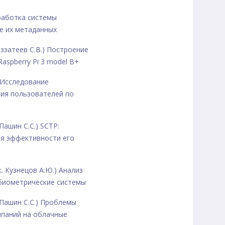
азработка системы
е их метаданных
Беззатеев С.В.) Построение
aspberry Pi 3 model B+
) Исследование
ия пользователей по
 Пашин С.С.) SCTP:
ия эффективности его
к. Кузнецов А.Ю.) Анализ
 биометрические системы
. Пашин С.С.) Проблемы
мпаний на облачные