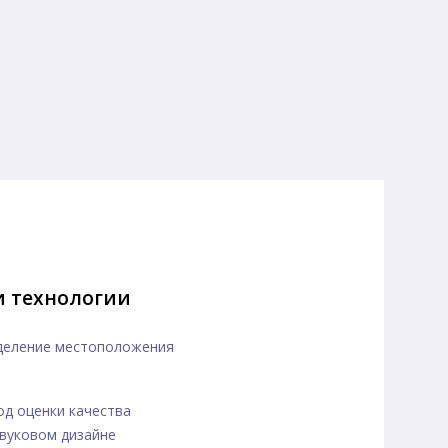
и технологии
ределение местоположения
тод оценки качества
звуковом дизайне