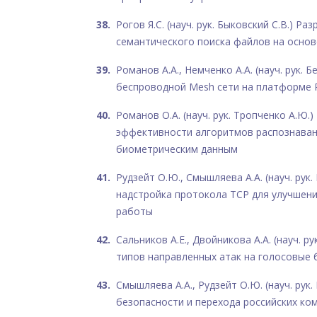
Рогов Я.С. (науч. рук. Быковский С.В.) Р
семантического поиска файлов на основ
Романов А.А., Немченко А.А. (науч. рук. 
беспроводной Mesh сети на платформе R
Романов О.А. (науч. рук. Тропченко А.Ю.
эффективности алгоритмов распознаван
биометрическим данным
Рудзейт О.Ю., Смышляева А.А. (науч. рук.
надстройка протокола TCP для улучшен
работы
Сальников А.Е., Двойникова А.А. (науч. ру
типов направленных атак на голосовые
Смышляева А.А., Рудзейт О.Ю. (науч. рук
безопасности и перехода российских ко