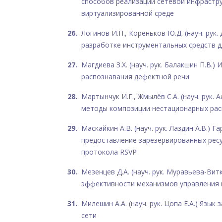
способов реализации сетевой инфрастр
виртуализированной среде
Логинов И.П., Кореньков Ю.Д. (науч. рук.
разработке инструментальных средств д
Магдиева З.Х. (науч. рук. Балакшин П.В.)
распознавания дефектной речи
Мартынчук И.Г., Жмылёв С.А. (науч. рук. 
методы композиции нестационарных ра
Маскайкин А.В. (науч. рук. Лаздин А.В.) 
предоставление зарезервированных рес
протокола RSVP
Мезенцев Д.А. (науч. рук. Муравьева-Вит
эффективности механизмов управления 
Милешин А.А. (науч. рук. Цопа Е.А.) Язык
сети