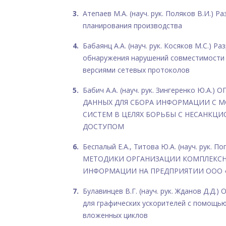
Атепаев М.А. (науч. рук. Поляков В.И.) 
планирования производства
Бабаянц А.А. (науч. рук. Косяков М.С.) Р
обнаружения нарушений совместимости
версиями сетевых протоколов
Бабич А.А. (науч. рук. Зингеренко Ю.А
ДАННЫХ ДЛЯ СБОРА ИНФОРМАЦИИ С 
СИСТЕМ В ЦЕЛЯХ БОРЬБЫ С НЕСАНК
ДОСТУПОМ
Беспалый Е.А., Титова Ю.А. (науч. рук.
МЕТОДИКИ ОРГАНИЗАЦИИ КОМПЛЕКС
ИНФОРМАЦИИ НА ПРЕДПРИЯТИИ ООО «
Булавинцев В.Г. (науч. рук. Жданов Д.Д.
для графических ускорителей с помощь
вложенных циклов