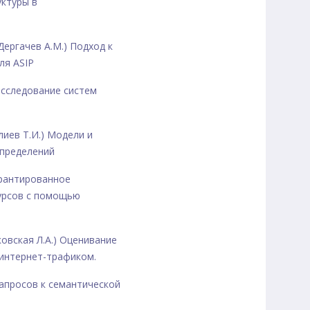
уктуры в
 Дергачев А.М.) Подход к
ля ASIP
 Исследование систем
Алиев Т.И.) Модели и
спределений
Гарантированное
урсов с помощью
ковская Л.А.) Оценивание
интернет-трафиком.
 запросов к семантической