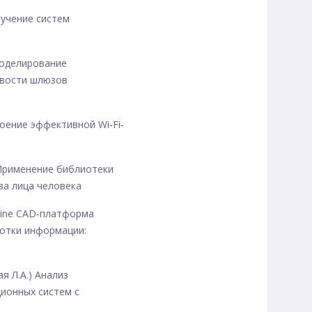
Изучение систем
 Моделирование
ивости шлюзов
троение эффективной Wi-Fi-
) Применение библиотеки
за лица человека
nline CAD-платформа
отки информации:
я Л.А.) Анализ
ионных систем с