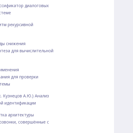
лассификатор диалоговых
стеме
ритм рекурсивной
тоды снижения
нтеза для вычислительной
Применения
ания для проверки
стемы
к. Кузнецов А.Ю.) Анализ
ой идентификации
ботка архитектуры
озвонки, совершённые с