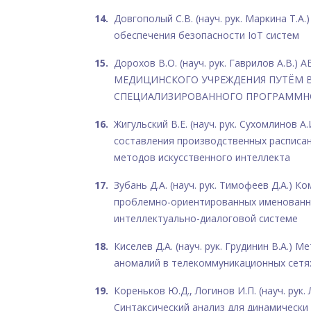
Довгополый С.В. (науч. рук. Маркина Т.А
обеспечения безопасности IoT систем
Дорохов В.О. (науч. рук. Гаврилов А.В
МЕДИЦИНСКОГО УЧРЕЖДЕНИЯ ПУТЁМ 
СПЕЦИАЛИЗИРОВАННОГО ПРОГРАММН
Жигульский В.Е. (науч. рук. Сухомлинов А
составления производственных расписа
методов искусственного интеллекта
Зубань Д.А. (науч. рук. Тимофеев Д.А.) 
проблемно-ориентированных именованн
интеллектуально-диалоговой системе
Киселев Д.А. (науч. рук. Грудинин В.А.)
аномалий в телекоммуникационных сетя
Кореньков Ю.Д., Логинов И.П. (науч. рук. 
Синтаксический анализ для динамическ