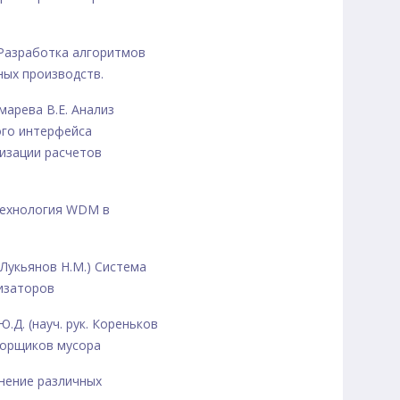
) Разработка алгоритмов
ных производств.
марева В.Е. Анализ
ого интерфейса
изации расчетов
 Технология WDM в
. Лукьянов Н.М.) Система
изаторов
Ю.Д. (науч. рук. Кореньков
борщиков мусора
авнение различных