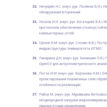
Нечухрин Н.С. (науч. рук. Поляков В.И.) 
обнаружения вторжений
Носков И.И. (науч. рук. Богатырев В.А.)
протоколов обеспечения отказоустойч
компьютерных сетей
Орлов И.М. (науч. рук. Соснин В.В.) Пос
инфраструктуры Университета ИТМО
Панарина Д.Н. (науч. рук. Балакшин П.В.
OpenCV для антропометрического анали
Пости И.М. (науч. рук. Воронова Н.М.) O
проектирования плазмонных схем обраб
особенности реализации
Райла М. (науч. рук. Муравьева-Витковска
неоднородной нагрузки инфокоммуникац
приоритетным управлением