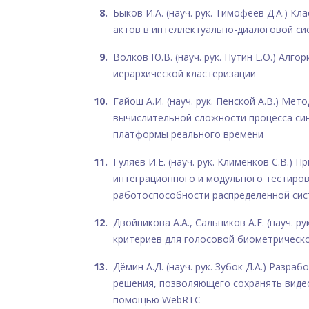
Быков И.А. (науч. рук. Тимофеев Д.А.) К
актов в интеллектуально-диалоговой си
Волков Ю.В. (науч. рук. Путин Е.О.) Алго
иерархической кластеризации
Гайош А.И. (науч. рук. Пенской А.В.) Ме
вычислительной сложности процесса си
платформы реального времени
Гуляев И.Е. (науч. рук. Клименков С.В.) 
интеграционного и модульного тестиров
работоспособности распределенной си
Двойникова А.А., Сальников А.Е. (науч. ру
критериев для голосовой биометрическ
Дёмин А.Д. (науч. рук. Зубок Д.А.) Разра
решения, позволяющего сохранять виде
помощью WebRTC