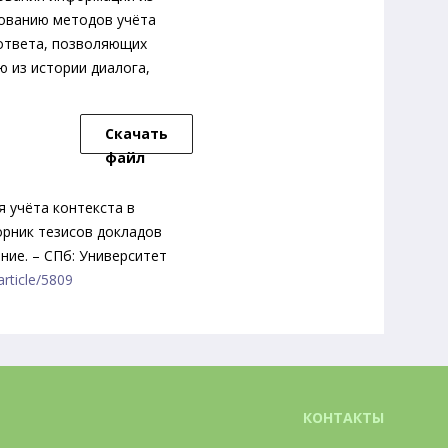
дованию методов учёта
 ответа, позволяющих
 из истории диалога,
Скачать
файл
 учёта контекста в
орник тезисов докладов
ние. – СПб: Университет
article/5809
КОНТАКТЫ