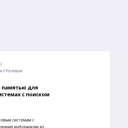
)
и
/
Речевые
с памятью для
истемах с поиском
говым системам с
ования информации из