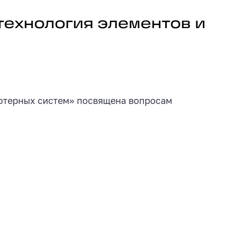
и узлов компьютерных систем
технология элементов и
ьютерных систем» посвящена вопросам