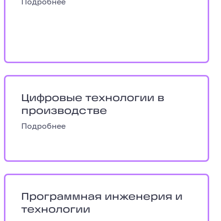
Подробнее
рия
Цифровые технологии в производстве
Цифровые технологии в
производстве
Подробнее
нерия
Программная инженерия и технологии
Программная инженерия и
технологии