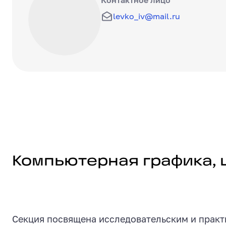
Контактное лицо
levko_iv@mail.ru
Компьютерная графика, цифровой 
Компьютерная графика, 
Секция посвящена исследовательским и практ