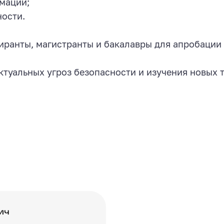
мации;
ости.
ранты, магистранты и бакалавры для апробации р
ктуальных угроз безопасности и изучения новых 
ич