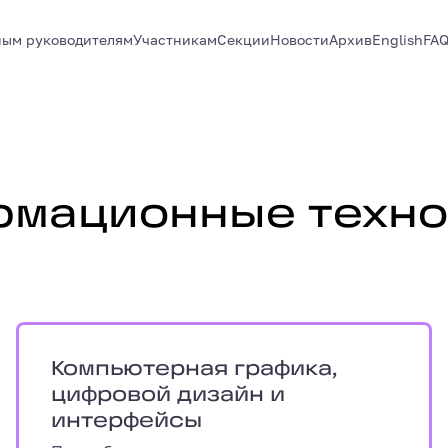
ым руководителям
Участникам
Секции
Новости
Архив
English
FA
ии
рмационные техно
тирование, технология элементов и узлов 
Компьютерная графика, цифровой диз
Компьютерная графика,
цифровой дизайн и
интерфейсы