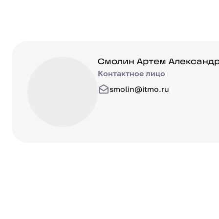
Смолин Артем Александрови
Смолин Артем Александ
Контактное лицо
smolin@itmo.ru