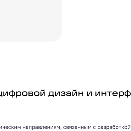
дизайн и интерфейсы
цифровой дизайн и интер
ическим направлениям, связанным с разработкой