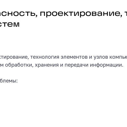
ектирование, технология элементов 
ность, проектирование, 
стем
тирование, технология элементов и узлов комп
м обработки, хранения и передачи информации.
облемы: