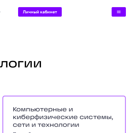
Q
Личный кабинет
логии
компьютерных систем
айн и интерфейсы
Компьютерные и киберфизические систе
Компьютерные и
киберфизические системы,
сети и технологии