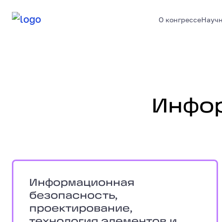
О конгрессе
Научн
Информационные технолог
Инфо
Информационная безопасность, проек
Информационная
безопасность,
проектирование,