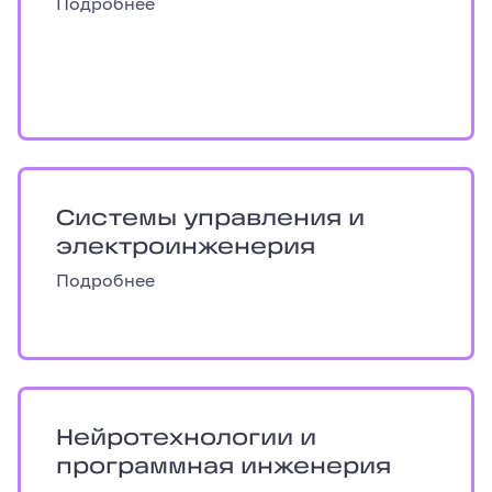
Подробнее
нные технологии
Системы управления и электроинжене
Системы управления и
электроинженерия
Подробнее
ллект
Нейротехнологии и программная инже
Нейротехнологии и
программная инженерия